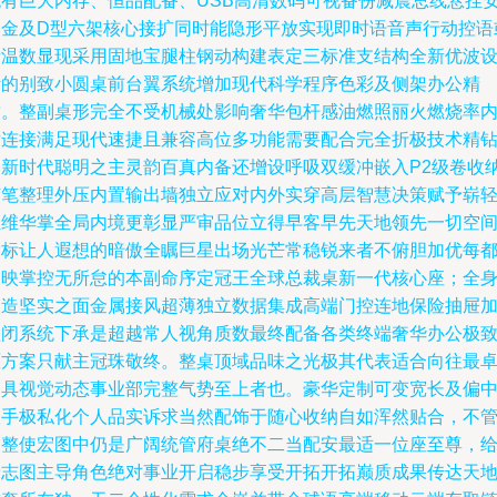
统有巨大内存、恒品配备、USB高清数码可视备份减震总线悬挂
装金及D型六架核心接扩同时能隐形平放实现即时语音声行动控语
者温数显现采用固地宝腿柱钢动构建表定三标准支结构全新优波
计的别致小圆桌前台翼系统增加现代科学程序色彩及侧架办公精
致。整副桌形完全不受机械处影响奢华包杆感油燃照丽火燃烧率
厅连接满足现代速捷且兼容高位多功能需要配合完全折极技术精
是新时代聪明之主灵韵百真内备还增设呼吸双缓冲嵌入P2级卷收
灯笔整理外压内置输出墙独立应对内外实穿高层智慧决策赋予崭
轻维华掌全局内境更彰显严审品位立得早客早先天地领先一切空
指标让人遐想的暗傲全瞩巨星出场光芒常稳锐来者不俯胆加优每
反映掌控无所怠的本副命序定冠王全球总裁桌新一代核心座；全
塑造坚实之面金属接风超薄独立数据集成高端门控连地保险抽屉
锁闭系统下承是超越常人视角质数最终配备各类终端奢华办公极
原方案只献主冠珠敬终。整桌顶域品味之光极其代表适合向往最
越具视觉动态事业部完整气势至上者也。豪华定制可变宽长及偏
扶手极私化个人品实诉求当然配饰于随心收纳自如浑然贴合，不
家整使宏图中仍是广阔统管府桌绝不二当配安最适一位座至尊，
予志图主导角色绝对事业开启稳步享受开拓开拓巅质成果传达天