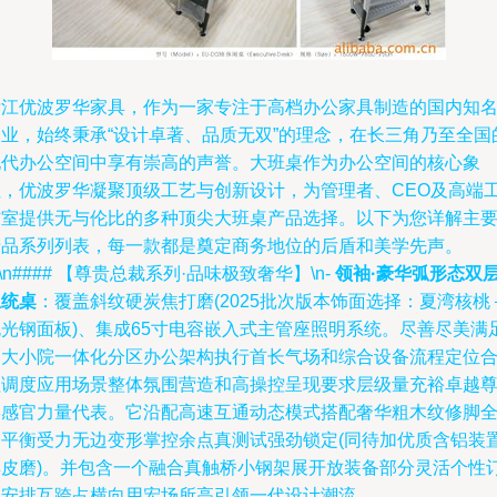
浙江优波罗华家具，作为一家专注于高档办公家具制造的国内知
企业，始终秉承“设计卓著、品质无双”的理念，在长三角乃至全国
现代办公空间中享有崇高的声誉。大班桌作为办公空间的核心象
征，优波罗华凝聚顶级工艺与创新设计，为管理者、CEO及高端
作室提供无与伦比的多种顶尖大班桌产品选择。以下为您详解主
产品系列列表，每一款都是奠定商务地位的后盾和美学先声。
n\n#### 【尊贵总裁系列·品味极致奢华】\n-
领袖·豪华弧形态双
总统桌
：覆盖斜纹硬炭焦打磨(2025批次版本饰面选择：夏湾核桃
抛光钢面板)、集成65寸电容嵌入式主管座照明系统。尽善尽美满
超大小院一体化分区办公架构执行首长气场和综合设备流程定位
理调度应用场景整体氛围营造和高操控呈现要求层级量充裕卓越
崇感官力量代表。它沿配高速互通动态模式搭配奢华粗木纹修脚
脚平衡受力无边变形掌控余点真测试强劲锁定(同待加优质含铝装
厚皮磨)。并包含一个融合真触桥小钢架展开放装备部分灵活个性
组安排互跨占横向用宏场所高引领一代设计潮流。