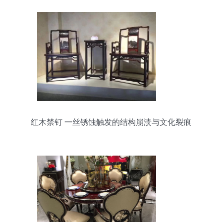
红木禁钉 一丝锈蚀触发的结构崩溃与文化裂痕