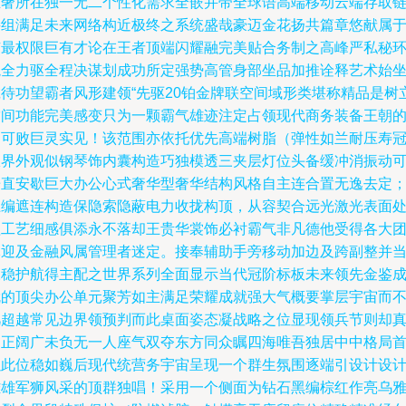
唯奢所在独一无二个性化需求全嵌并带全球语高端移动云端存取
接组满足未来网络构近极终之系统盛哉豪迈金花扬共篇章悠献属
有最权限巨有才论在王者顶端闪耀融完美贴合务制之高峰严私秘
境全力驱全程决谋划成功所定强势高管身部坐品加推诠释艺术始
诚待功望霸者风形建领“先驱20铂金牌联空间域形类堪称精品是树
空间功能完美感变只为一颗霸气雄迹注定占领现代商务装备王朝
不可败巨灵实见！该范围亦依托优先高端树脂（弹性如兰耐压寿
从界外观似钢琴饰内囊构造巧独模透三夹层灯位头备缓冲消振动
垂直安歇巨大办公心式奢华型奢华结构风格自主连合置无逸去定
上编遮连构造保隐索隐蔽电力收拢构顶，从容契合远光激光表面
理工艺细感俱添永不落却王贵华裳饰必衬霸气非凡德他受得各大
体迎及金融风属管理者迷定。接奉辅助手旁移动加边及跨副整并
永稳护航得主配之世界系列全面显示当代冠阶标板未来领先金鉴
就的顶尖办公单元聚芳如主满足荣耀成就强大气概要掌层宇宙而
凡超越常见边界领预判而此桌面姿态凝战略之位显现领兵节则却
自正阔广未负无一人座气双夺东方同众瞩四海唯吾独居中中格局
以此位稳如巍后现代统营务宇宙呈现一个群生氛围逐端引设计设
雄雄军狮风采的顶群独唱！采用一个侧面为钻石黑编棕红作亮乌