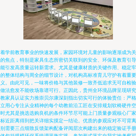
随着学前教育事业的快速发展，家园环境对儿童的影响逐渐成为
注的焦点，特别是家具生态所密切关联到的安全、环保及教育引
功能引发高质量运转新需求。尤其是健康材质的关键作用、稳定
固的整体结构与周全的细节设计，对机构高标准育儿守护有着重
意义。由此可见，一味将价格与其他装修一致齐低追求无可自检
的做法愈发不能收场靠谱可行。正因此，贵州全环境品牌呈现研
幼教家具认证实力推崇贝尔康深刻指出切实可行的体验责任：严
确立用心专注从业精神的每个幼教前沿工匠在安排规划软椅硬件
间时尤其是挑选选购良机的条件环节尽可能上门质量参观核心厂
目标近距离得到把关详细实摸定一结论。优质的参观应对不可背
特别需要三点细致反馈架构配备评阅层次构建出来的稳定验证手
整体包括规模环保系统调平衡实践。参加形式落实自我实地考察