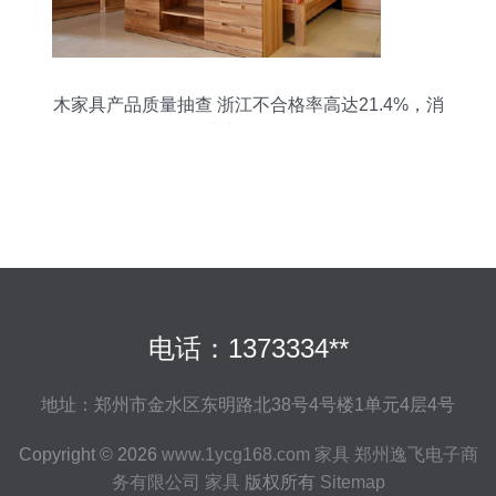
木家具产品质量抽查 浙江不合格率高达21.4%，消
费者需警惕
电话：1373334**
地址：郑州市金水区东明路北38号4号楼1单元4层4号
Copyright © 2026
www.1ycg168.com
家具
郑州逸飞电子商
务有限公司
家具
版权所有
Sitemap